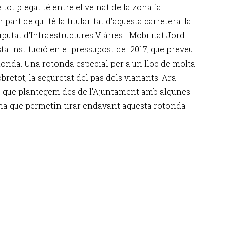
 tot plegat té entre el veïnat de la zona fa
rt de qui té la titularitat d'aquesta carretera: la
iputat d'Infraestructures Viàries i Mobilitat Jordi
a institució en el pressupost del 2017, que preveu
otonda. Una rotonda especial per a un lloc de molta
obretot, la seguretat del pas dels vianants. Ara
s que plantegem des de l'Ajuntament amb algunes
zona que permetin tirar endavant aquesta rotonda