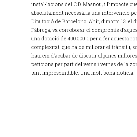
instal•lacions del C.D. Masnou, i l'impacte que
absolutament necessària una intervenció per pa
Diputació de Barcelona. Ahir, dimarts 13, el d
Fàbrega, va corroborar el compromís d'aquest
una dotació de 400.000 € per a fer aquesta r
complexitat, que ha de millorar el trànsit i, s
haurem d'acabar de discutir algunes millore
peticions per part del veïns i veïnes de la 
tant imprescindible. Una molt bona notícia.