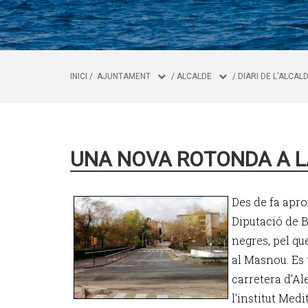
INICI
/
AJUNTAMENT
/
ALCALDE
/
DIARI DE L'ALCAL
UNA NOVA ROTONDA A L
Des de fa apr
Diputació de B
negres, pel qu
al Masnou. Es t
carretera d'Ale
l'institut Medi