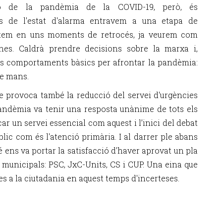
ió de la pandèmia de la COVID-19, però, és
és de l'estat d'alarma entravem a una etapa de
 Estem en uns moments de retrocés, ja veurem com
nes. Caldrà prendre decisions sobre la marxa i,
lls comportaments bàsics per afrontar la pandèmia:
de mans.
ue provoca també la reducció del servei d'urgències
andèmia va tenir una resposta unànime de tots els
ar un servei essencial com aquest i l’inici del debat
blic com és l'atenció primària. I al darrer ple abans
 ens va portar la satisfacció d'haver aprovat un pla
 municipals: PSC, JxC-Units, CS i CUP. Una eina que
es a la ciutadania en aquest temps d'incerteses.