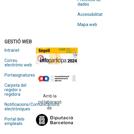
dades
Accessibilitat
Mapa web
GESTIÓ WEB
Intranet
Correu
electrònic web
Portasignatures
Carpeta del
regidor o
regidora
Amb la
col·laboració
Notificacions/Comunicacions
de:
electròniques
Portal dels
empleats