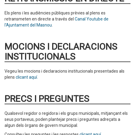
Els plens i les audiències públiques prèvies al plens es
retransmeten en directe a través del
Canal Youtube de
l'Ajuntament del Masnou
.
MOCIONS I DECLARACIONS
INSTITUCIONALS
Vegeu les mocions i declaracions institucionals presentades als
plens
clicant aquí.
PRECS I PREGUNTES
Qualsevol regidor o regidora i els grups municipals, mitjançant els
seus portaveus, poden plantejar precs i preguntes adreçats a
algun dels òrgans de govern municipal.
Consulteu les preguntes i les respostes
clicant aquí
.