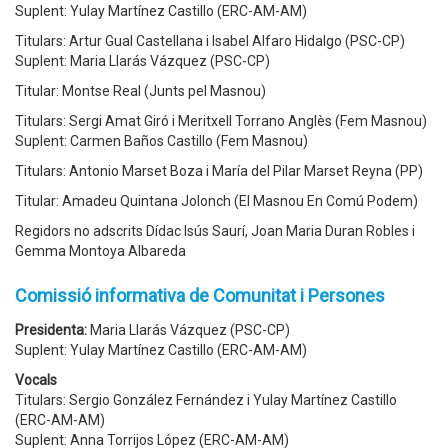
Suplent: Yulay Martínez Castillo (ERC-AM-AM)
Titulars: Artur Gual Castellana i Isabel Alfaro Hidalgo (PSC-CP)
Suplent: Maria Llarás Vázquez (PSC-CP)
Titular: Montse Real (Junts pel Masnou)
Titulars: Sergi Amat Giró i Meritxell Torrano Anglès (Fem Masnou)
Suplent: Carmen Baños Castillo (Fem Masnou)
Titulars: Antonio Marset Boza i María del Pilar Marset Reyna (PP)
Titular: Amadeu Quintana Jolonch (El Masnou En Comú Podem)
Regidors no adscrits Dídac Isús Saurí, Joan Maria Duran Robles i
Gemma Montoya Albareda
Comissió informativa de Comunitat i Persones
Presidenta:
Maria Llarás Vázquez (PSC-CP)
Suplent: Yulay Martínez Castillo (ERC-AM-AM)
Vocals
Titulars: Sergio González Fernández i Yulay Martínez Castillo
(ERC-AM-AM)
Suplent: Anna Torrijos López (ERC-AM-AM)