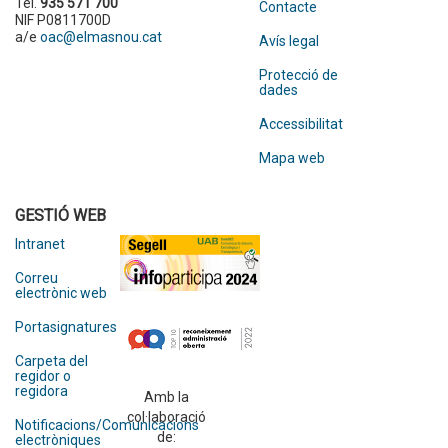
Tel.
935 571 700
Contacte
NIF P0811700D
a/e
oac@elmasnou.cat
Avís legal
Protecció de
dades
Accessibilitat
Mapa web
GESTIÓ WEB
Intranet
Correu
electrònic web
Portasignatures
Carpeta del
regidor o
regidora
Amb la
col·laboració
Notificacions/Comunicacions
de:
electròniques