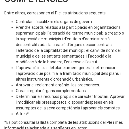
Entre altres, corresponen al Ple les atribucions següents:
Controlar i fiscalitzar els òrgans de govern.
Prendre acords relatius a la participació en organitzacions
supramunicipals; l'alteració del terme municipal; la creació o
la supressió de municipis i d'entitats d'administració
descentralitzada; la creació d'òrgans desconcentrats;
l'alteració de la capitalitat del municipi; el canvi de nom del
municipi o de les entitats esmentades, i l'adopció o la
modificació de la bandera, l'ensenya o l'escut.
L'aprovació inicial del planejament general del municipi i
l'aprovació que posi fi a la tramitació municipal dels plans i
altres instruments d'ordenació urbanístics.
Aprovar el reglament orgànic i les ordenances.
Crear i regular òrgans complementaris.
Determinar els recursos propis de caràcter tributari. Aprovar
i modificar els pressupostos, disposar despeses en els
assumptes de la seva competència i aprovar els comptes.
Altres*.
*Es pot consultar la llista completa de les atribucions del Ple i més
informació relacionada als següents enllaços: