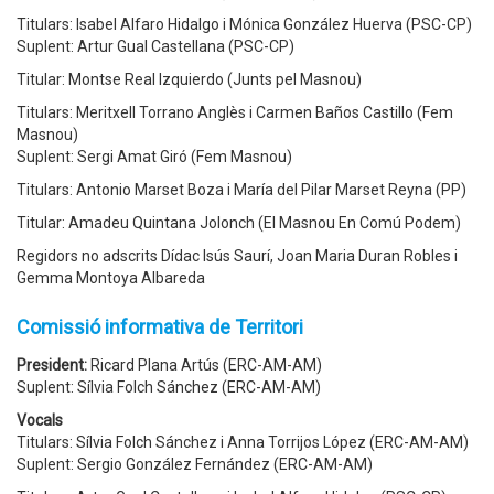
Titulars: Isabel Alfaro Hidalgo i Mónica González Huerva (PSC-CP)
Suplent: Artur Gual Castellana (PSC-CP)
Titular: Montse Real Izquierdo (Junts pel Masnou)
Titulars: Meritxell Torrano Anglès i Carmen Baños Castillo (Fem
Masnou)
Suplent: Sergi Amat Giró (Fem Masnou)
Titulars: Antonio Marset Boza i María del Pilar Marset Reyna (PP)
Titular: Amadeu Quintana Jolonch (El Masnou En Comú Podem)
Regidors no adscrits Dídac Isús Saurí, Joan Maria Duran Robles i
Gemma Montoya Albareda
Comissió informativa de Territori
President:
Ricard Plana Artús (ERC-AM-AM)
Suplent: Sílvia Folch Sánchez (ERC-AM-AM)
Vocals
Titulars: Sílvia Folch Sánchez i Anna Torrijos López (ERC-AM-AM)
Suplent: Sergio González Fernández (ERC-AM-AM)