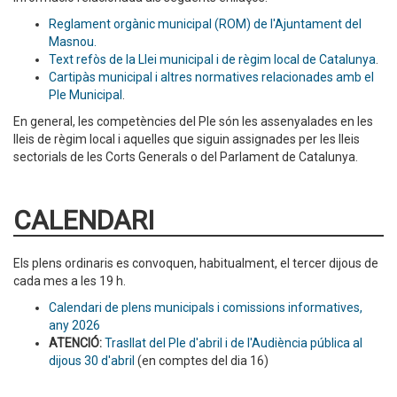
Reglament orgànic municipal (ROM) de l'Ajuntament del
Masnou.
Text refòs de la Llei municipal i de règim local de Catalunya
.
Cartipàs municipal i altres normatives relacionades amb el
Ple Municipal
.
En general, les competències del Ple són les assenyalades en les
lleis de règim local i aquelles que siguin assignades per les lleis
sectorials de les Corts Generals o del Parlament de Catalunya.
CALENDARI
Els plens ordinaris es convoquen, habitualment, el tercer dijous de
cada mes a les 19 h.
Calendari de plens municipals i comissions informatives,
any 2026
ATENCIÓ:
Trasllat del Ple d'abril i de l'Audiència pública al
dijous 30 d'abril
(en comptes del dia 16)