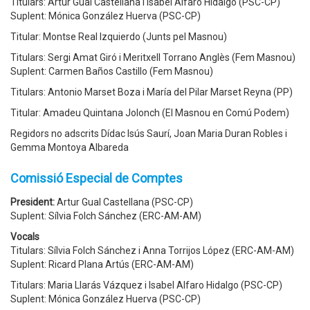
Titulars: Artur Gual Castellana i Isabel Alfaro Hidalgo (PSC-CP)
Suplent: Mónica González Huerva (PSC-CP)
Titular: Montse Real Izquierdo (Junts pel Masnou)
Titulars: Sergi Amat Giró i Meritxell Torrano Anglès (Fem Masnou)
Suplent: Carmen Baños Castillo (Fem Masnou)
Titulars: Antonio Marset Boza i María del Pilar Marset Reyna (PP)
Titular: Amadeu Quintana Jolonch (El Masnou en Comú Podem)
Regidors no adscrits Dídac Isús Saurí, Joan Maria Duran Robles i
Gemma Montoya Albareda
Comissió Especial de Comptes
President:
Artur Gual Castellana (PSC-CP)
Suplent: Sílvia Folch Sánchez (ERC-AM-AM)
Vocals
Titulars: Sílvia Folch Sánchez i Anna Torrijos López (ERC-AM-AM)
Suplent: Ricard Plana Artús (ERC-AM-AM)
Titulars: Maria Llarás Vázquez i Isabel Alfaro Hidalgo (PSC-CP)
Suplent: Mónica González Huerva (PSC-CP)