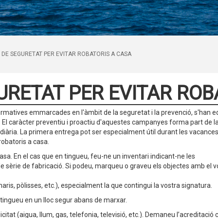
 DE SEGURETAT PER EVITAR ROBATORIS A CASA
URETAT PER EVITAR ROB
ormatives emmarcades en l'àmbit de la seguretat i la prevenció, s'han e
. El caràcter preventiu i proactiu d'aquestes campanyes forma part de l
ó diària. La primera entrega pot ser especialment útil durant les vacances
robatoris a casa.
sa. En el cas que en tingueu, feu-ne un inventari indicant-ne les
de sèrie de fabricació. Si podeu, marqueu o graveu els objectes amb el v
aris, pòlisses, etc.), especialment la que contingui la vostra signatura.
 tingueu en un lloc segur abans de marxar.
icitat (aigua, llum, gas, telefonia, televisió, etc.). Demaneu l’acreditaci