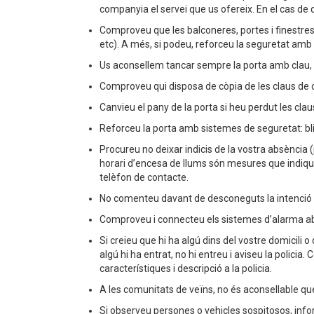
companyia el servei que us ofereix. En el cas de d
Comproveu que les balconeres, portes i finestres 
etc). A més, si podeu, reforceu la seguretat am
Us aconsellem tancar sempre la porta amb clau, 
Comproveu qui disposa de còpia de les claus de 
Canvieu el pany de la porta si heu perdut les clau
Reforceu la porta amb sistemes de seguretat: blin
Procureu no deixar indicis de la vostra absència 
horari d’encesa de llums són mesures que indique
telèfon de contacte.
No comenteu davant de desconeguts la intenció 
Comproveu i connecteu els sistemes d’alarma abans
Si creieu que hi ha algú dins del vostre domicili 
algú hi ha entrat, no hi entreu i aviseu la polic
característiques i descripció a la policia.
A les comunitats de veïns, no és aconsellable que
Si observeu persones o vehicles sospitosos, info