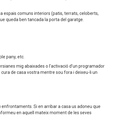
 espais comuns interiors (patis, terrats, celoberts,
que queda ben tancada la porta del garatge.
le pany, etc.
 persianes mig abaixades o l’activació d’un programador
cura de casa vostra mentre sou fora i deixeu-li un
iteu enfrontaments. Si en arribar a casa us adoneu que
 i informeu en aquell mateix moment de les seves