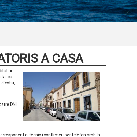
ATORIS A CASA
ditat un
a tasca
 d'estiu,
ostre DNI
ó corresponent al tècnic i confirmeu per telèfon amb la