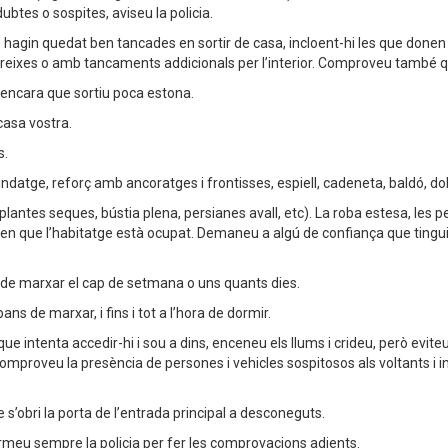
ubtes o sospites, aviseu la policia.
hagin quedat ben tancades en sortir de casa, incloent-hi les que donen a
b reixes o amb tancaments addicionals per l’interior. Comproveu també 
encara que sortiu poca estona.
casa vostra.
s.
datge, reforç amb ancoratges i frontisses, espiell, cadeneta, baldó, dob
(plantes seques, bústia plena, persianes avall, etc). La roba estesa, les
n que l’habitatge està ocupat. Demaneu a algú de confiança que tingui 
de marxar el cap de setmana o uns quants dies.
 de marxar, i fins i tot a l’hora de dormir.
o que intenta accedir-hi i sou a dins, enceneu els llums i crideu, però ev
ia. Comproveu la presència de persones i vehicles sospitosos als voltants
 s’obri la porta de l’entrada principal a desconeguts.
rmeu sempre la policia per fer les comprovacions adients.