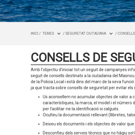
INICI
/
TEMES
/
SEGURETAT CIUTADANA
/
CONSELLS
CONSELLS DE SEG
Amb l'objectiu d'iniciar tot un seguit de campanyes inf
seguit de consells destinats a la ciutadania del Masnou
de la Policia Local i està dins del marc de la seva funci
ja que tracta sobre consells de seguretat per evitar els 
Us aconsellem no acumular objectes de valor a ca
característiques, la marca, el model i el número 
per facilitar-ne la identificació si calgués.
Oculteu la documentació rellevant (llibretes, talon
Deixeu els documents i els objectes de valor que
Desconfieu dels serveis tècnics que no hàgiu sol·l