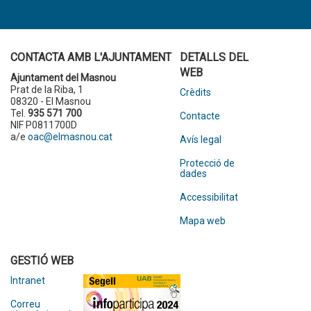
CONTACTA AMB L'AJUNTAMENT
DETALLS DEL
WEB
Ajuntament del Masnou
Prat de la Riba, 1
Crèdits
08320 - El Masnou
Tel.
935 571 700
Contacte
NIF P0811700D
a/e
oac@elmasnou.cat
Avís legal
Protecció de
dades
Accessibilitat
Mapa web
GESTIÓ WEB
Intranet
Correu