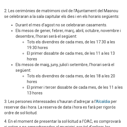
2. Les cerimònies de matrimoni civil de l’Ajuntament del Masnou
se celebraran a la sala capitular els dies i en els horaris següents:
Durant el mes d’agost no se celebraran casaments.
Els mesos de gener, febrer, març, abril, octubre, novembre i
desembre, l’horari serà el següent:
Tots els divendres de cada mes, de les 17.30 a les
19.30 hores
El primer dissabte de cada mes, de les 11 a les 13
hores
Els mesos de maig, juny, juliol i setembre, l’horari serà el
següent:
Tots els divendres de cada mes, de les 18 a les 20
hores
El primer i tercer dissabte de cada mes, de les 11 a les
13 hores
3. Les persones interessades s’hauran d’adreçar a l’
Alcaldia
per
reservar dia i hora. La reserva de data i hora es farà per rigorós
ordre de sol·licitud.
4. En el moment de presentar la sol·licitud a l’OAC, es comprovarà