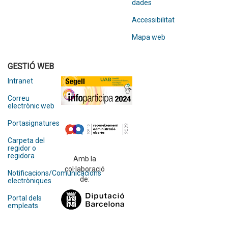
dades
Accessibilitat
Mapa web
GESTIÓ WEB
Intranet
Correu
electrònic web
Portasignatures
Carpeta del
regidor o
regidora
Amb la
col·laboració
Notificacions/Comunicacions
de:
electròniques
Portal dels
empleats