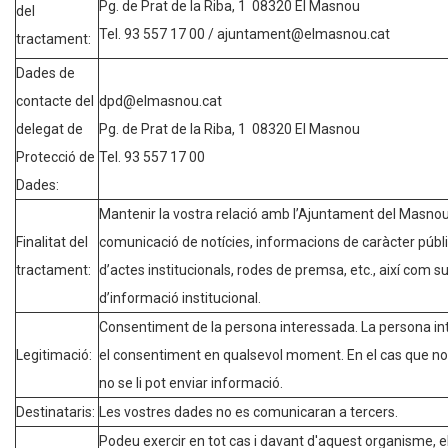
Pg. de Prat de la Riba, 1 08320 El Masnou
del
Tel. 93 557 17 00 / ajuntament@elmasnou.cat
tractament:
Dades de
contacte del
dpd@elmasnou.cat
delegat de
Pg. de Prat de la Riba, 1 08320 El Masnou
Protecció de
Tel. 93 557 17 00
Dades:
Mantenir la vostra relació amb l’Ajuntament del Masnou
Finalitat del
comunicació de notícies, informacions de caràcter públ
tractament:
d’actes institucionals, rodes de premsa, etc., així com s
d’informació institucional.
Consentiment de la persona interessada. La persona int
Legitimació:
el consentiment en qualsevol moment. En el cas que no
no se li pot enviar informació.
Destinataris:
Les vostres dades no es comunicaran a tercers.
Podeu exercir en tot cas i davant d'aquest organisme, el