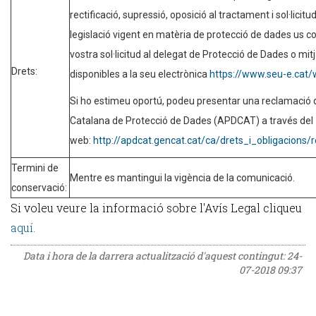
rectificació, supressió, oposició al tractament i sol·licitu
legislació vigent en matèria de protecció de dades us co
vostra sol·licitud al delegat de Protecció de Dades o mit
Drets:
disponibles a la seu electrònica
https://www.seu-e.cat
Si ho estimeu oportú, podeu presentar una reclamació d
Catalana de Protecció de Dades (APDCAT) a través del
web:
http://apdcat.gencat.cat/ca/drets_i_obligacions/
Termini de
Mentre es mantingui la vigència de la comunicació.
conservació:
Si voleu veure la informació sobre l'Avís Legal cliqueu
aquí.
Data i hora de la darrera actualització d'aquest contingut:
24-
07-2018 09:37