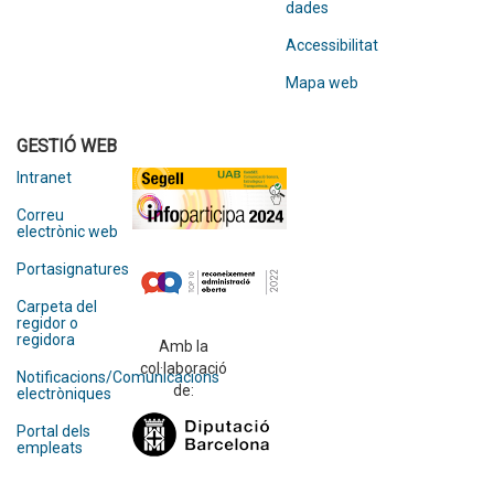
dades
Accessibilitat
Mapa web
GESTIÓ WEB
Intranet
Correu
electrònic web
Portasignatures
Carpeta del
regidor o
regidora
Amb la
col·laboració
Notificacions/Comunicacions
de:
electròniques
Portal dels
empleats