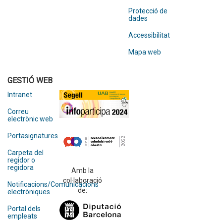
Protecció de
dades
Accessibilitat
Mapa web
GESTIÓ WEB
Intranet
Correu
electrònic web
Portasignatures
Carpeta del
regidor o
regidora
Amb la
col·laboració
Notificacions/Comunicacions
de:
electròniques
Portal dels
empleats