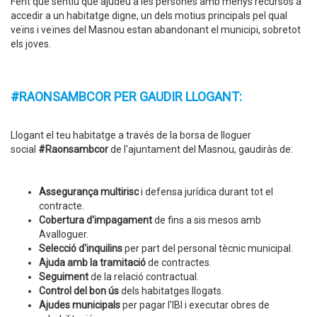
Fent que sentiu que ajudeu a les persones amb menys recursos a
accedir a un habitatge digne, un dels motius principals pel qual
veïns i veïnes del Masnou estan abandonant el municipi, sobretot
els joves.
#RAONSAMBCOR PER GAUDIR LLOGANT:
Llogant el teu habitatge a través de la borsa de lloguer
social
#Raonsambcor
de l'ajuntament del Masnou, gaudiràs de:
Assegurança multirisc
i defensa jurídica durant tot el
contracte.
Cobertura d'impagament
de fins a sis mesos amb
Avalloguer.
Selecció d'inquilins
per part del personal tècnic municipal.
Ajuda amb la tramitació
de contractes.
Seguiment
de la relació contractual.
Control del bon ús
dels habitatges llogats.
Ajudes municipals
per pagar l'IBI i executar obres de