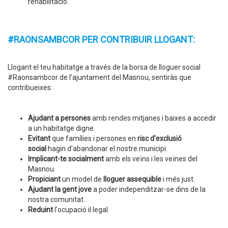
rehabilitació.
#RAONSAMBCOR PER CONTRIBUIR LLOGANT:
Llogant el teu habitatge a través de la borsa de lloguer social
#Raonsambcor de l'ajuntament del Masnou, sentiràs que
contribueixes:
Ajudant a persones
amb rendes mitjanes i baixes a accedir
a un habitatge digne.
Evitant
que famílies i persones en
risc d'exclusió
social
hagin d'abandonar el nostre municipi.
Implicant-te socialment
amb els veïns i les veïnes del
Masnou.
Propiciant
un model de
lloguer assequible
i més just.
Ajudant la gent jove
a poder independitzar-se dins de la
nostra comunitat.
Reduint
l'ocupació il·legal.