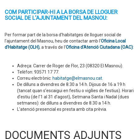
COM PARTICIPAR-HI A LA BORSA DE LLOGUER
SOCIAL DE L'AJUNTAMENT DEL MASNOU:
Per formar part de la borsa d'habitatges de lloguer social de
l'ajuntament del Masnou, heu de contactar amb l'
Oficina Local
d'Habitatge (OLH)
, a través de l'
Oficina d'Atenció Ciutadana (OAC)
:
Adreça: Carrer de Roger de Flor, 23 (08320 El Masnou).
Telèfon: 93571 17 77.
Correu electrònic:
habitatge@elmasnou.cat
.
De dilluns a divendres de 8.30 a 14 h. Dijous de 16 a 19 h
(tancat quan s’escaigui en festiu o vigílies de festius). Horari
d’estiu (de l’1 al 31 d’agost), Setmana Santa i Nadal (dues
setmanes): de dilluns a divendres de 8.30 a 14 h.
L’atenció presencial es presta amb cita prèvia.
DOCUMENTS ADJUNTS