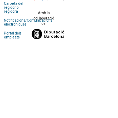
Carpeta del
regidor o
regidora
Amb la
col·laboració
Notificacions/Comunicacions
de:
electròniques
Portal dels
empleats