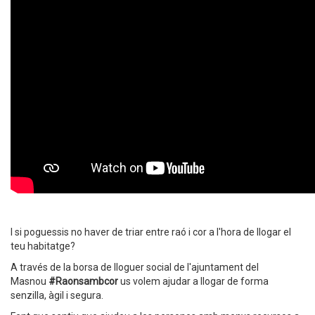
I si poguessis no haver de triar entre raó i cor a l'hora de llogar el
teu habitatge?
A través de la borsa de lloguer social de l'ajuntament del
Masnou
#Raonsambcor
us volem ajudar a llogar de forma
senzilla, àgil i segura.