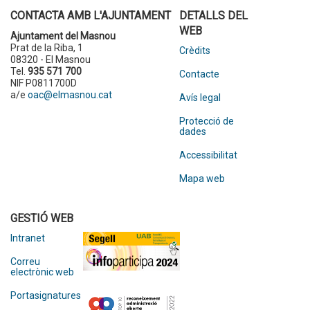
CONTACTA AMB L'AJUNTAMENT
DETALLS DEL
WEB
Ajuntament del Masnou
Prat de la Riba, 1
Crèdits
08320 - El Masnou
Tel.
935 571 700
Contacte
NIF P0811700D
a/e
oac@elmasnou.cat
Avís legal
Protecció de
dades
Accessibilitat
Mapa web
GESTIÓ WEB
Intranet
Correu
electrònic web
Portasignatures