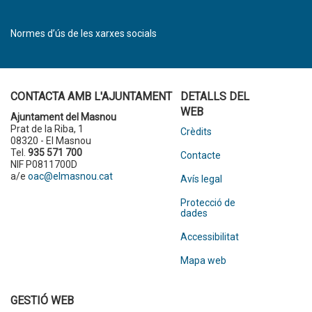
Normes d’ús de les xarxes socials
CONTACTA AMB L'AJUNTAMENT
DETALLS DEL
WEB
Ajuntament del Masnou
Prat de la Riba, 1
Crèdits
08320 - El Masnou
Tel.
935 571 700
Contacte
NIF P0811700D
a/e
oac@elmasnou.cat
Avís legal
Protecció de
dades
Accessibilitat
Mapa web
GESTIÓ WEB