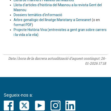
Llista de mariners i vaixells del Masnou
Llista d'articles d'història del Masnou a la revista Gent del
Masnou
Dossiers temàtics d'informació
Arbre genalògic del llinatge Maristany a Geneanet
(o en
format PDF
)
Projecte Història Viva (entrevistes a gent gran sobre carrers
i la vida a la vila)
Data i hora de la darrera actualització d'aquest contingut:
26-
01-2026 17:18
Segueix-nos a: