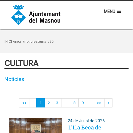
MENÚ
INICI
/inici
/noticiestema
/95
CULTURA
Notícies
<<
1
2
3
...
8
9
>>
>
24 de Juliol de 2026
L'11a Beca de