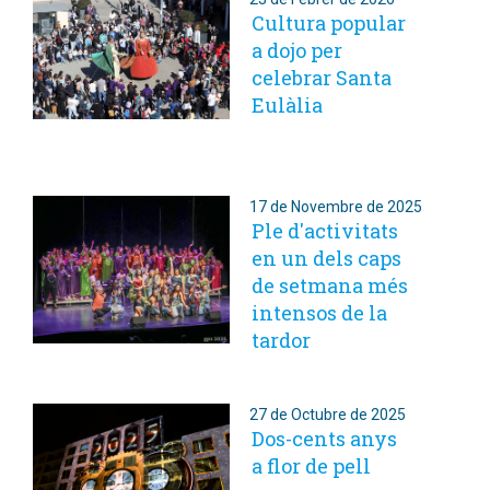
Cultura popular
a dojo per
celebrar Santa
Eulàlia
17 de Novembre de 2025
Ple d'activitats
en un dels caps
de setmana més
intensos de la
tardor
27 de Octubre de 2025
Dos-cents anys
a flor de pell