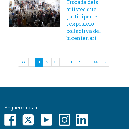
Trobada dels
artistes que
participen en
l'exposició
col·lectiva del
bicentenari
<<
1
2
3
...
8
9
>>
>
Segueix-nos a: