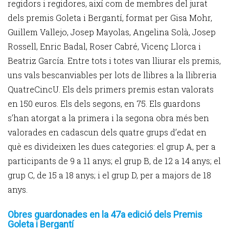
regidors i regidores, així com de membres del jurat
dels premis Goleta i Bergantí, format per Gisa Mohr,
Guillem Vallejo, Josep Mayolas, Angelina Solà, Josep
Rossell, Enric Badal, Roser Cabré, Vicenç Llorca i
Beatriz García. Entre tots i totes van lliurar els premis,
uns vals bescanviables per lots de llibres a la llibreria
QuatreCincU. Els dels primers premis estan valorats
en 150 euros. Els dels segons, en 75. Els guardons
s’han atorgat a la primera i la segona obra més ben
valorades en cadascun dels quatre grups d’edat en
què es divideixen les dues categories: el grup A, per a
participants de 9 a 11 anys; el grup B, de 12 a 14 anys; el
grup C, de 15 a 18 anys; i el grup D, per a majors de 18
anys.
Obres guardonades en la 47a edició dels Premis
Goleta i Bergantí