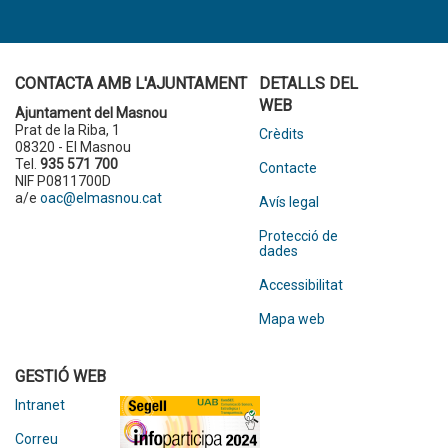
CONTACTA AMB L'AJUNTAMENT
DETALLS DEL
WEB
Ajuntament del Masnou
Prat de la Riba, 1
Crèdits
08320 - El Masnou
Tel.
935 571 700
Contacte
NIF P0811700D
a/e
oac@elmasnou.cat
Avís legal
Protecció de
dades
Accessibilitat
Mapa web
GESTIÓ WEB
Intranet
Correu