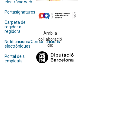
electrònic web
Portasignatures
Carpeta del
regidor o
regidora
Amb la
col·laboració
Notificacions/Comunicacions
de:
electròniques
Portal dels
empleats