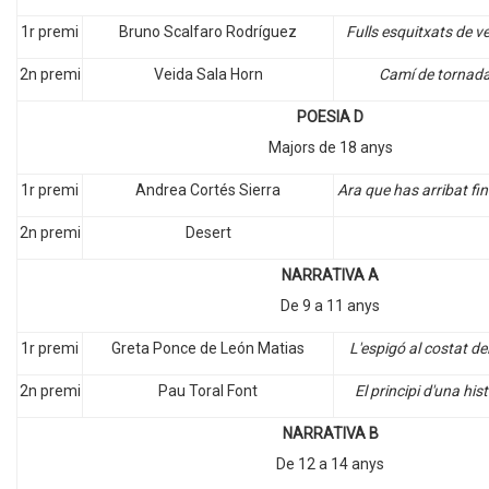
1r premi
Bruno Scalfaro Rodríguez
Fulls esquitxats de v
2n premi
Veida Sala Horn
Camí de tornad
POESIA D
Majors de 18 anys
1r premi
Andrea Cortés Sierra
Ara que has arribat fi
2n premi
Desert
NARRATIVA A
De 9 a 11 anys
1r premi
Greta Ponce de León Matias
L'espigó al costat de
2n premi
Pau Toral Font
El principi d'una his
NARRATIVA B
De 12 a 14 anys