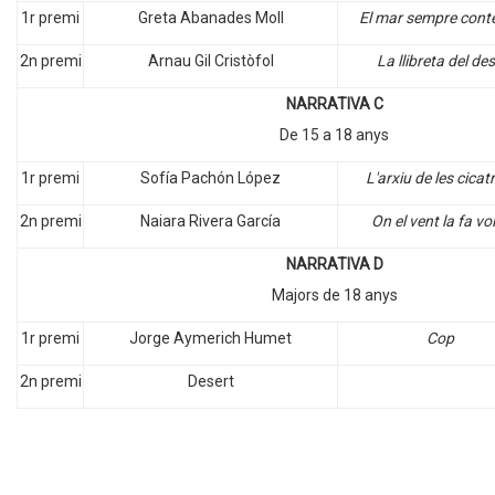
1r premi
Greta Abanades Moll
El mar sempre cont
2n premi
Arnau Gil Cristòfol
La llibreta del des
NARRATIVA C
De 15 a 18 anys
1r premi
Sofía Pachón López
L'arxiu de les cicat
2n premi
Naiara Rivera García
On el vent la fa vo
NARRATIVA D
Majors de 18 anys
1r premi
Jorge Aymerich Humet
Cop
2n premi
Desert