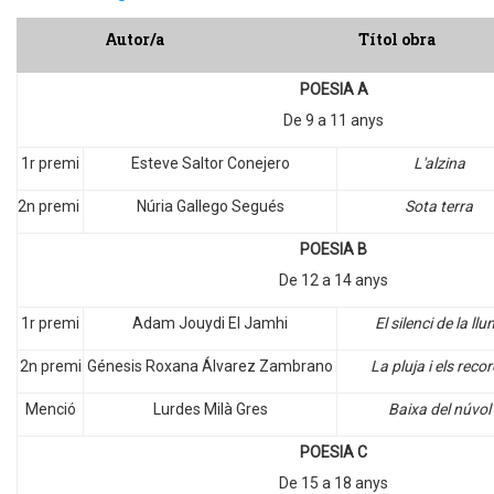
Autor/a
Títol obra
POESIA A
De 9 a 11 anys
1r premi
Esteve Saltor Conejero
L'alzina
2n premi
Núria Gallego Segués
Sota terra
POESIA B
De 12 a 14 anys
1r premi
Adam Jouydi El Jamhi
El silenci de la llu
2n premi
Génesis Roxana Álvarez Zambrano
La pluja i els reco
Menció
Lurdes Milà Gres
Baixa del núvol
POESIA C
De 15 a 18 anys