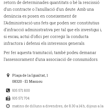
retorn de determinades quantitats o bé la rescissió
d'un contracte o l'anul·lació d'un deute. Amb una
denúncia es posen en coneixement de
l'Administració uns fets que poden ser constitutius
d'infracció administrativa per tal que els investigui i,
si escau, actuï d'ofici per corregir la conducta
infractora i defensi els interessos generals.
Per fer aquesta tramitació, també podeu demanar
l'assessorament d'una associació de consumidors.
Plaça de la Igualtat, 1
08320 - El Masnou
935 571 800
935 571 704
matins de dilluns a divendres, de 8.30 a 14 h; dijous a la