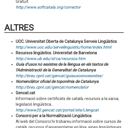
Gratuït.
http://www.softcatala.org/corrector
ALTRES
UOC. Universitat Oberta de Catalunya Serveis Lingüístics
http://www.uoc.edu/serveilinguistic/home/index.html
Recursos lingüístics. Universitat de Barcelona
http://www.ub.edu/sl/ca/recursos.htm
Guia d’usos no sexistes de la llengua en els textos de
l’Administració de la Generalitat de Catalunya
http://breu.cpnl.cat/gencat/guiausosnosexistes/
Nomenclàtor oficial de toponímia de Catalunya
http://breu.cpnl.cat/gencat/nomenclator
Gencat.cat
Informació sobre certificats de català, recursos a la xarxa,
legislació lingüística...
http://www20.gencat.cat/portal/site/Llengcat
Consorci per a la Normalització Lingüística
Al web del Consorci hi trobareu informació sobre cursos de
català, recursos d’aprenentatge en línia, eines lingüístiques