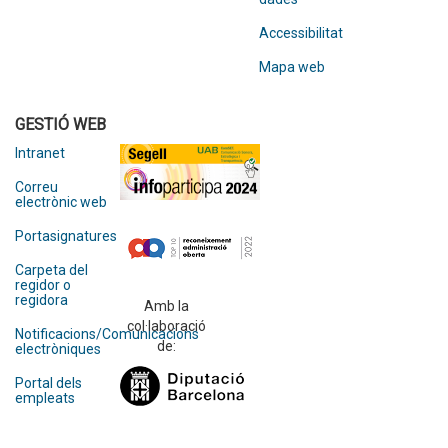
Accessibilitat
Mapa web
GESTIÓ WEB
Intranet
Correu
electrònic web
Portasignatures
Carpeta del
regidor o
regidora
Amb la
col·laboració
Notificacions/Comunicacions
de:
electròniques
Portal dels
empleats