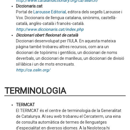
http://www.catalandictionary.org/ca/search/
Diccionaris.cat
Portal de
Larousse Editorial
, editora dels segells Larousse i
Vox. Diccionaris de llengua catalana, sinònims, castellà-
català, anglès-català i francès-català.
http://www.diccionaris.cat/index.php
Diccionari obert flexionat de català
Diccionari desenvolupat per l’IULA. En aquesta mateixa
pàgina també trobareu altres recursos, com ara un
diccionari de topònims i gentilicis, un diccionari de noms
deverbals, un diccionari de manlleus, un diccionari de divisió
sil·làbica i un de mots encreuats.
http://ca.oslin.org/
TERMINOLOGIA
TERMCAT
El TERMCAT és el centre de terminologia de la Generalitat
de Catalunya. Al seu web trobareu el Cercaterm, una eina
de consulta automàtica de termes de llenguatges
d’especialitat en diversos idiomes. A la Neoloteca hi