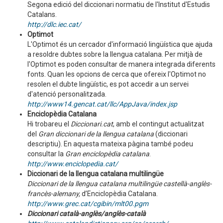
Segona edició del diccionari normatiu de l'Institut d'Estudis
Catalans.
http://dlc.iec.cat/
Optimot
L'Optimot és un cercador d'informació lingüística que ajuda
a resoldre dubtes sobre la llengua catalana. Per mitjà de
l'Optimot es poden consultar de manera integrada diferents
fonts. Quan les opcions de cerca que ofereix l'Optimot no
resolen el dubte lingüístic, es pot accedir a un servei
d'atenció personalitzada.
http://www14.gencat.cat/llc/AppJava/index.jsp
Enciclopèdia Catalana
Hi trobareu el
Diccionari.cat
, amb el contingut actualitzat
del
Gran diccionari de la llengua catalana
(diccionari
descriptiu). En aquesta mateixa pàgina també podeu
consultar la
Gran enciclopèdia catalana
.
http://www.enciclopedia.cat/
Diccionari de la llengua catalana multilingüe
Diccionari de la llengua catalana multilingüe castellà-anglès-
francès-alemany,
d’Enciclopèdia Catalana.
http://www.grec.cat/cgibin/mlt00.pgm
Diccionari català-anglès/anglès-català