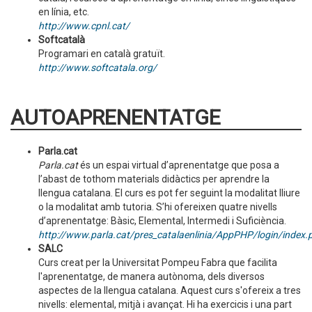
en línia, etc.
http://www.cpnl.cat/
Softcatalà
Programari en català gratuït.
http://www.softcatala.org/
AUTOAPRENENTATGE
Parla.cat
Parla.cat
és un espai virtual d’aprenentatge que posa a
l’abast de tothom materials didàctics per aprendre la
llengua catalana. El curs es pot fer seguint la modalitat lliure
o la modalitat amb tutoria. S’hi ofereixen quatre nivells
d’aprenentatge: Bàsic, Elemental, Intermedi i Suficiència.
http://www.parla.cat/pres_catalaenlinia/AppPHP/login/index.
SALC
Curs creat per la Universitat Pompeu Fabra que facilita
l'aprenentatge, de manera autònoma, dels diversos
aspectes de la llengua catalana. Aquest curs s'ofereix a tres
nivells: elemental, mitjà i avançat. Hi ha exercicis i una part