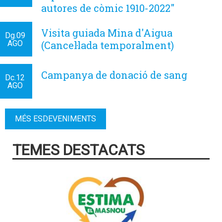
autores de còmic 1910-2022"
Visita guiada Mina d'Aigua
Dg.
09
AGO
(Cancel·lada temporalment)
Campanya de donació de sang
Dc.
12
AGO
MÉS ESDEVENIMENTS
TEMES DESTACATS