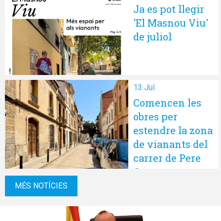
Ja es pot llegir
emocional
'El Masnou Viu'
de juliol
13 Jul
Comencen les
obres per
estendre la zona
de vianants del
carrer de Pere
Grau
MÉS NOTÍCIES