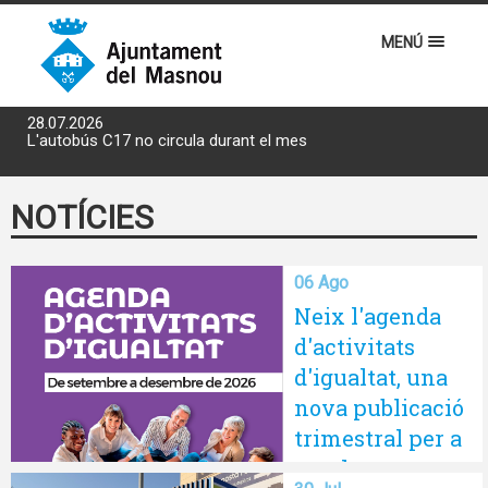
MENÚ
28.07.2026
L'autobús C17 no circula durant el mes d'agost
NOTÍCIES
06 Ago
Neix l'agenda
d'activitats
d'igualtat, una
nova publicació
trimestral per a
tota la