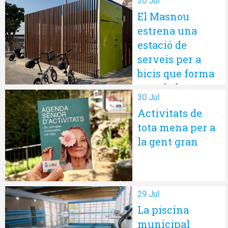
30 Jul
ciutadania
El Masnou
estrena una
estació de
serveis per a
bicis que forma
part de la xarxa
30 Jul
comarcal
Activitats de
EuroVelo
tota mena per a
la gent gran
29 Jul
La piscina
municipal