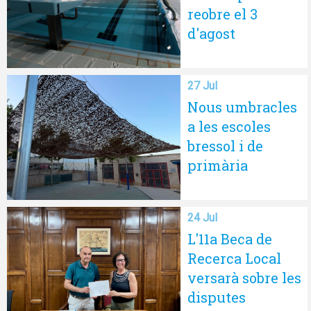
reobre el 3
d'agost
27 Jul
Nous umbracles
a les escoles
bressol i de
primària
24 Jul
L'11a Beca de
Recerca Local
versarà sobre les
disputes