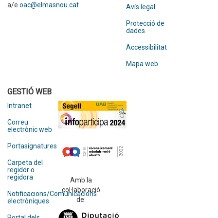
a/e
oac@elmasnou.cat
Avís legal
Protecció de
dades
Accessibilitat
Mapa web
GESTIÓ WEB
Intranet
Correu
electrònic web
Portasignatures
Carpeta del
regidor o
regidora
Amb la
col·laboració
Notificacions/Comunicacions
de:
electròniques
Portal dels