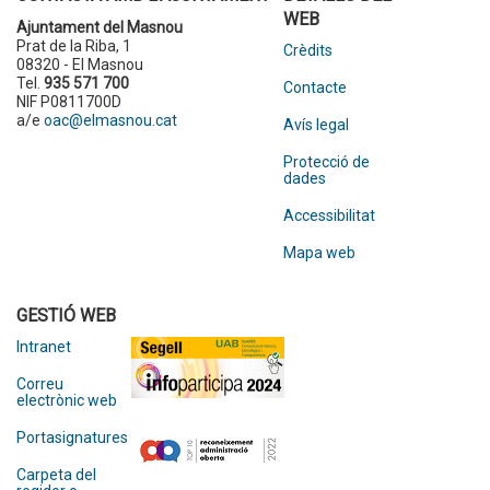
WEB
Ajuntament del Masnou
Prat de la Riba, 1
Crèdits
08320 - El Masnou
Tel.
935 571 700
Contacte
NIF P0811700D
a/e
oac@elmasnou.cat
Avís legal
Protecció de
dades
Accessibilitat
Mapa web
GESTIÓ WEB
Intranet
Correu
electrònic web
Portasignatures
Carpeta del