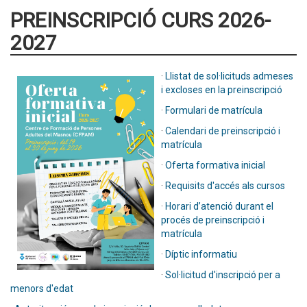
PREINSCRIPCIÓ CURS 2026-
2027
·
Llistat de sol·licituds admeses
i excloses en la preinscripció
·
Formulari de matrícula
·
Calendari de preinscripció i
matrícula
·
Oferta formativa inicial
·
Requisits d'accés als cursos
·
Horari d’atenció durant el
procés de preinscripció i
matrícula
·
Díptic informatiu
·
Sol·licitud d'inscripció per a
menors d'edat