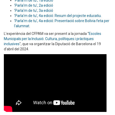
'Parla'm de tu', 1a edició
'Parla'm de tu', 2a edició
'Parla'm de tu', 3a edició
'Parla'm de tu', 4a edició: Resum del projecte educatiu.
'Parla'm de tu', 4a edició: Presentació sobre Bolívia feta per
l'alumnat.
L'experiència del CFPAM va ser present a la jornada “
Escoles
Municipals per la Inclusió. Cultura, polítiques i pràctiques
inclusives
", que va organitzar la Diputació de Barcelona el 19
d'abril del 2024.