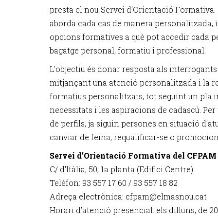
presta el nou Servei d’Orientació Formativa. 
aborda cada cas de manera personalitzada, 
opcions formatives a què pot accedir cada p
bagatge personal, formatiu i professional.
L'objectiu és donar resposta als interrogants
mitjançant una atenció personalitzada i la re
formatius personalitzats, tot seguint un pla i
necessitats i les aspiracions de cadascú. Per
de perfils, ja siguin persones en situació d’
canviar de feina, requalificar-se o promocion
Servei d’Orientació Formativa del CFPAM
C/ d'Itàlia, 50, 1a planta (Edifici Centre)
Telèfon: 93 557 17 60 / 93 557 18 82
Adreça electrònica: cfpam@elmasnou.cat
Horari d’atenció presencial: els dilluns, de 20