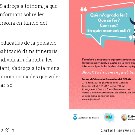
S’adreça a tothom, ja que
informant sobre les
ersona en funció del
 educatius de la població,
alització d'uns itineraris
ndividual, adaptat a les
 tant, s’adreça a tota mena
atur com ocupades que volen
ar-se.
 a 21 h.
Cartell. Servei