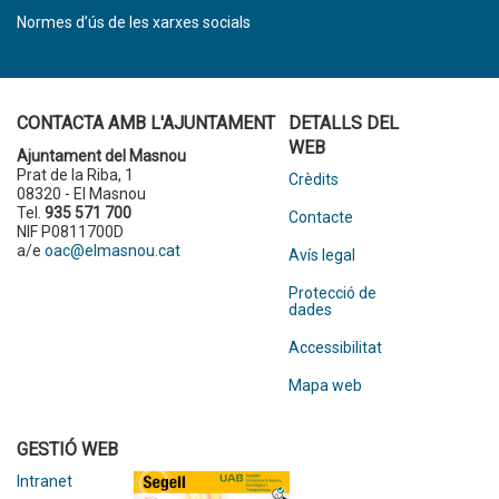
Normes d’ús de les xarxes socials
CONTACTA AMB L'AJUNTAMENT
DETALLS DEL
WEB
Ajuntament del Masnou
Prat de la Riba, 1
Crèdits
08320 - El Masnou
Tel.
935 571 700
Contacte
NIF P0811700D
a/e
oac@elmasnou.cat
Avís legal
Protecció de
dades
Accessibilitat
Mapa web
GESTIÓ WEB
Intranet