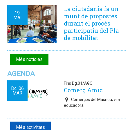
La ciutadania fa un
19.
munt de propostes
MAI
durant el procés
participatiu del Pla
de mobilitat
Més notícies
AGENDA
Fins Dg.01/AGO
Dc.
06
Comerç Amic
MAR
Comerços del Masnou, vila
educadora
Més activitats