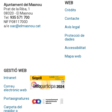
WEB
Ajuntament del Masnou
Prat de la Riba, 1
Crèdits
08320 - El Masnou
Tel.
935 571 700
Contacte
NIF P0811700D
a/e
oac@elmasnou.cat
Avís legal
Protecció de
dades
Accessibilitat
Mapa web
GESTIÓ WEB
Intranet
Correu
electrònic web
Portasignatures
Carpeta del
regidor o