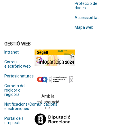
Protecció de
dades
Accessibilitat
Mapa web
GESTIÓ WEB
Intranet
Correu
electrònic web
Portasignatures
Carpeta del
regidor o
regidora
Amb la
col·laboració
Notificacions/Comunicacions
de:
electròniques
Portal dels
empleats