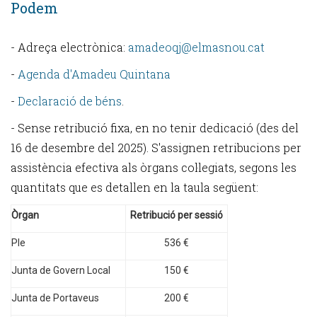
Podem
- Adreça electrònica:
amadeoqj@elmasnou.cat
-
Agenda d'Amadeu Quintana
-
Declaració de béns
.
- Sense retribució fixa, en no tenir dedicació (des del
16 de desembre del 2025). S'assignen retribucions per
assistència efectiva als òrgans col·legiats, segons les
quantitats que es detallen en la taula següent:
Òrgan
Retribució per sessió
Ple
536 €
Junta de Govern Local
150 €
Junta de Portaveus
200 €