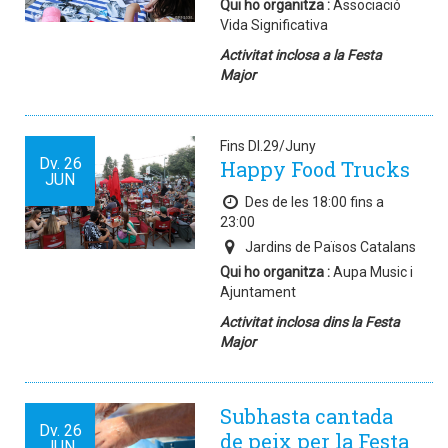
Qui ho organitza :
Associació
Vida Significativa
Activitat inclosa a la Festa
Major
Fins Dl.29/Juny
Dv.
26
Happy Food Trucks
JUN
Des de les 18:00 fins a
23:00
Jardins de Països Catalans
Qui ho organitza :
Aupa Music i
Ajuntament
Activitat inclosa dins la Festa
Major
Subhasta cantada
Dv.
26
de peix per la Festa
JUN