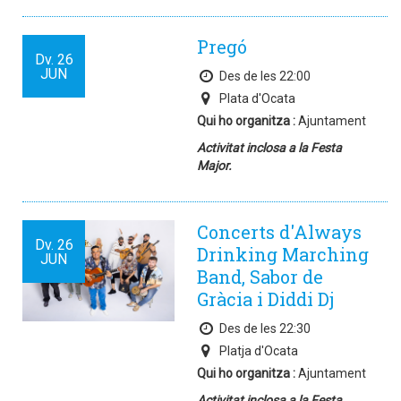
Pregó
Dv.
26
JUN
Des de les 22:00
Plata d'Ocata
Qui ho organitza :
Ajuntament
Activitat inclosa a la Festa
Major.
Concerts d'Always
Dv.
26
Drinking Marching
JUN
Band, Sabor de
Gràcia i Diddi Dj
Des de les 22:30
Platja d'Ocata
Qui ho organitza :
Ajuntament
Activitat inclosa a la Festa