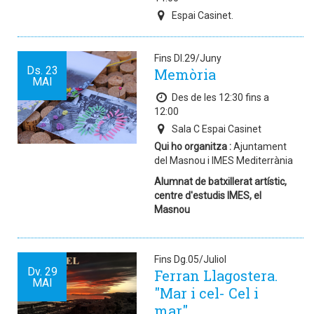
Espai Casinet.
Fins Dl.29/Juny
Ds.
23
Memòria
MAI
Des de les 12:30 fins a
12:00
Sala C Espai Casinet
Qui ho organitza :
Ajuntament
del Masnou i IMES Mediterrània
Alumnat de batxillerat artístic,
centre d'estudis IMES, el
Masnou
Fins Dg.05/Juliol
Dv.
29
Ferran Llagostera.
MAI
"Mar i cel- Cel i
mar".