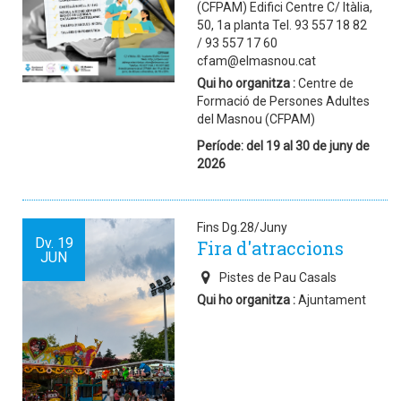
(CFPAM) Edifici Centre C/ Itàlia,
50, 1a planta Tel. 93 557 18 82
/ 93 557 17 60
cfam@elmasnou.cat
Qui ho organitza :
Centre de
Formació de Persones Adultes
del Masnou (CFPAM)
Període: del 19 al 30 de juny de
2026
Fins Dg.28/Juny
Dv.
19
Fira d'atraccions
JUN
Pistes de Pau Casals
Qui ho organitza :
Ajuntament