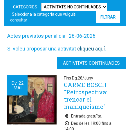
CATEGORIES
Selecciona la categoria que vulguis
consultar
Actes previstos per al dia : 26-06-2026
Si voleu proposar una activitat
cliqueu aquí
.
ACTIVITATS CONTINUADES
Fins Dg.28/Juny
Dv.
22
CARME BOSCH.
MAI
"Retrospectiva:
trencar el
maniqueisme"
Entrada gratuïta.
Des de les 19:00 fins a
14:00