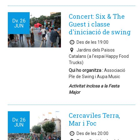
Concert: Six & The
Dv.
26
Guest i classe
JUN
d'iniciació de swing
Des de les 19:00
Jardins dels Països
Catalans (a l'espai Happy Food
Trucks)
Qui ho organitza :
Associació
Ple de Swing i Aupa Music
Activitat inclosa a la Festa
Major
Cercaviles Terra,
Dv.
26
Mar i Foc
JUN
Des de les 20:00