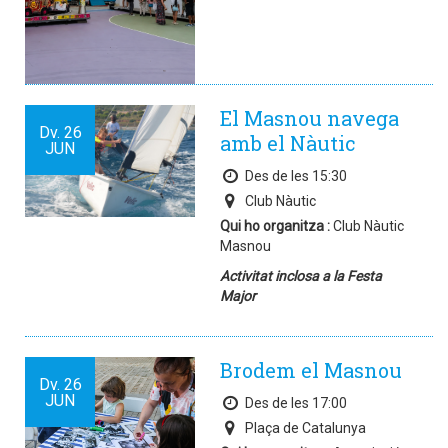
El Masnou navega
Dv.
26
amb el Nàutic
JUN
Des de les 15:30
Club Nàutic
Qui ho organitza :
Club Nàutic
Masnou
Activitat inclosa a la Festa
Major
Brodem el Masnou
Dv.
26
JUN
Des de les 17:00
Plaça de Catalunya