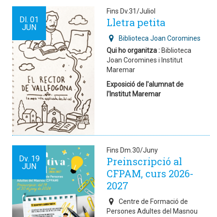
Fins Dv.31/Juliol
Dl.
01
Lletra petita
JUN
Biblioteca Joan Coromines
Qui ho organitza :
Biblioteca
Joan Coromines i Institut
Maremar
Exposició de l'alumnat de
l'Institut Maremar
Fins Dm.30/Juny
Dv.
19
Preinscripció al
JUN
CFPAM, curs 2026-
2027
Centre de Formació de
Persones Adultes del Masnou