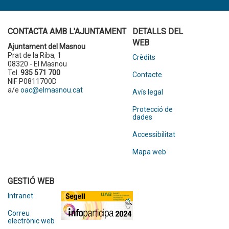
CONTACTA AMB L'AJUNTAMENT
DETALLS DEL
WEB
Ajuntament del Masnou
Prat de la Riba, 1
Crèdits
08320 - El Masnou
Tel.
935 571 700
Contacte
NIF P0811700D
a/e
oac@elmasnou.cat
Avís legal
Protecció de
dades
Accessibilitat
Mapa web
GESTIÓ WEB
Intranet
Correu
electrònic web