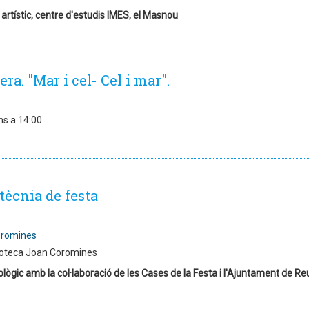
 artístic, centre d'estudis IMES, el Masnou
ra. "Mar i cel- Cel i mar".
ns a 14:00
tècnia de festa
oromines
ioteca Joan Coromines
ògic amb la col·laboració de les Cases de la Festa i l'Ajuntament de Re