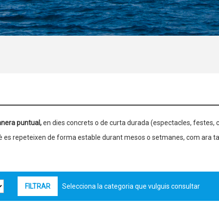
nera puntual,
en dies concrets o de curta durada (espectacles, festes, c
què es repeteixen de forma estable durant mesos o setmanes, com ara ta
Selecciona la categoria que vulguis consultar