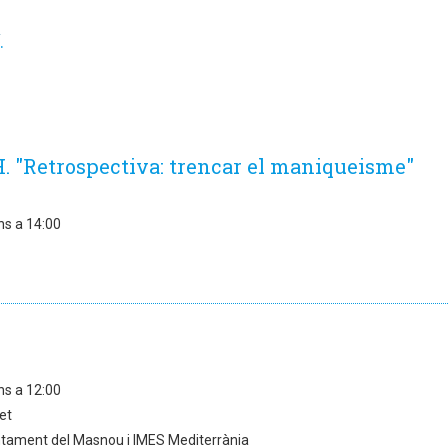
.
"Retrospectiva: trencar el maniqueisme"
ns a 14:00
ns a 12:00
et
tament del Masnou i IMES Mediterrània