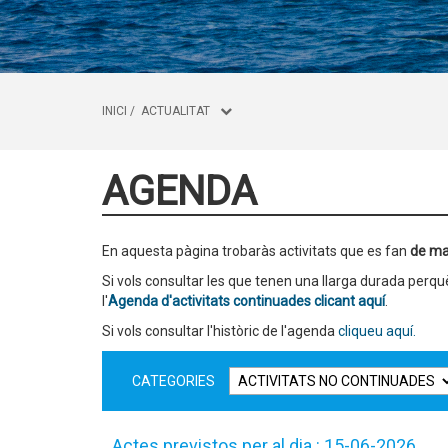
INICI
/
ACTUALITAT
AGENDA
En aquesta pàgina trobaràs activitats que es fan
de ma
Si vols consultar les que tenen una llarga durada per
l'
Agenda d'activitats continuades clicant aquí
.
Si vols consultar l'històric de l'agenda
cliqueu aquí.
CATEGORIES
Actes previstos per al dia : 15-06-2026