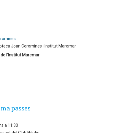
oromines
ioteca Joan Coromines i Institut Maremar
 de l'Institut Maremar
uma passes
ns a 11:30
avant del Club Nàutic.