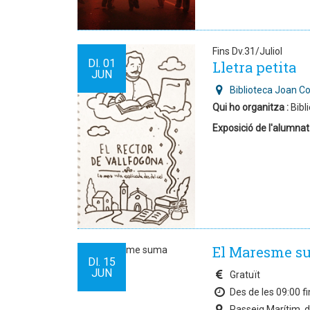
Fins Dv.31/Juliol
Dl.
01
Lletra petita
JUN
Biblioteca Joan C
Qui ho organitza :
Bibl
Exposició de l'alumnat
El Maresme s
Dl.
15
JUN
Gratuït
Des de les 09:00 fi
Passeig Marítim, d