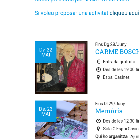
Si voleu proposar una activitat
cliqueu aquí
Fins Dg.28/Juny
Dv.
22
CARME BOSCH. 
MAI
Entrada gratuïta.
Des de les 19:00 fi
Espai Casinet.
Fins Dl.29/Juny
Ds.
23
Memòria
MAI
Des de les 12:30 fi
Sala C Espai Casin
Qui ho organitza :
Ajun