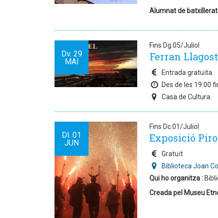
Alumnat de batxillerat
Fins Dg.05/Juliol
Dv.
29
Ferran Llagoste
MAI
Entrada gratuïta.
Des de les 19:00 fi
Casa de Cultura.
Fins Dc.01/Juliol
Dl.
01
Exposició Piro
JUN
Gratuït
Biblioteca Joan C
Qui ho organitza :
Bibl
Creada pel Museu Etnol