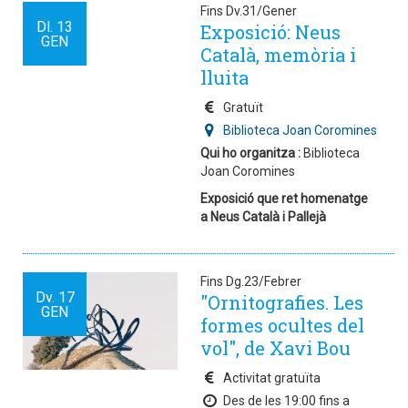
Fins Dv.31/Gener
Dl.
13
Exposició: Neus
GEN
Català, memòria i
lluita
Gratuït
Biblioteca Joan Coromines
Qui ho organitza :
Biblioteca
Joan Coromines
Exposició que ret homenatge
a Neus Català i Pallejà
Fins Dg.23/Febrer
Dv.
17
"Ornitografies. Les
GEN
formes ocultes del
vol", de Xavi Bou
Activitat gratuïta
Des de les 19:00 fins a