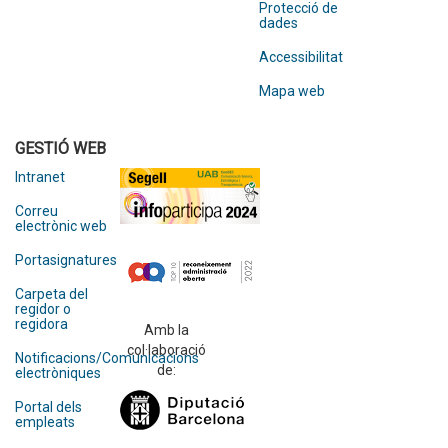
Protecció de
dades
Accessibilitat
Mapa web
GESTIÓ WEB
Intranet
Correu
electrònic web
Portasignatures
Carpeta del
regidor o
regidora
Amb la
col·laboració
Notificacions/Comunicacions
de:
electròniques
Portal dels
empleats