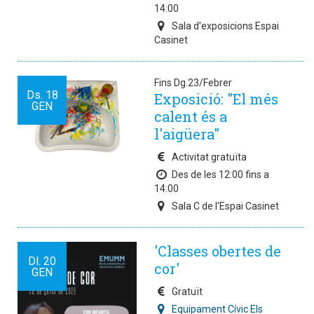
14:00
Sala d'exposicions Espai
Casinet
Fins Dg.23/Febrer
Ds.
18
Exposició: "El més
GEN
calent és a
l'aigüera"
Activitat gratuïta
Des de les 12:00 fins a
14:00
Sala C de l'Espai Casinet
'Classes obertes de
Dl.
20
cor'
GEN
Gratuït
Equipament Cívic Els