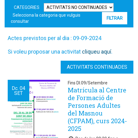
CATEGORIES
Selecciona la categoria que vulguis
consultar
Actes previstos per al dia : 09-09-2024
Si voleu proposar una activitat
cliqueu aquí
.
ACTIVITATS CONTINUADES
Fins Dl.09/Setembre
Dc.
04
Matrícula al Centre
SET
de Formació de
Persones Adultes
del Masnou
(CFPAM), curs 2024-
2025