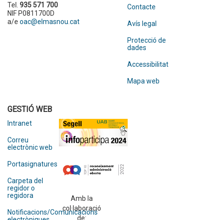
Tel.
935 571 700
Contacte
NIF P0811700D
a/e
oac@elmasnou.cat
Avís legal
Protecció de
dades
Accessibilitat
Mapa web
GESTIÓ WEB
Intranet
Correu
electrònic web
Portasignatures
Carpeta del
regidor o
regidora
Amb la
col·laboració
Notificacions/Comunicacions
de:
electròniques