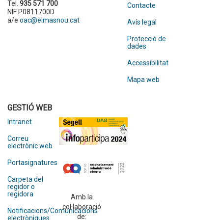
Tel.
935 571 700
Contacte
NIF P0811700D
a/e
oac@elmasnou.cat
Avís legal
Protecció de
dades
Accessibilitat
Mapa web
GESTIÓ WEB
Intranet
Correu
electrònic web
Portasignatures
Carpeta del
regidor o
regidora
Amb la
col·laboració
Notificacions/Comunicacions
de:
electròniques