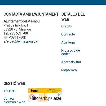
CONTACTA AMB L'AJUNTAMENT
DETALLS DEL
WEB
Ajuntament del Masnou
Prat de la Riba, 1
Crèdits
08320 - El Masnou
Tel.
935 571 700
Contacte
NIF P0811700D
a/e
oac@elmasnou.cat
Avís legal
Protecció de
dades
Accessibilitat
Mapa web
GESTIÓ WEB
Intranet
Correu
electrònic web