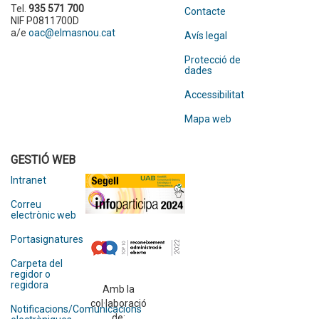
Tel.
935 571 700
Contacte
NIF P0811700D
a/e
oac@elmasnou.cat
Avís legal
Protecció de
dades
Accessibilitat
Mapa web
GESTIÓ WEB
Intranet
Correu
electrònic web
Portasignatures
Carpeta del
regidor o
regidora
Amb la
col·laboració
Notificacions/Comunicacions
de: