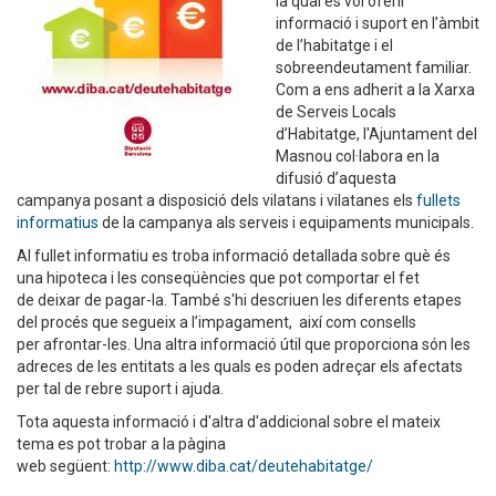
la qual es vol oferir
informació i suport en l’àmbit
de l’habitatge i el
sobreendeutament familiar.
Com a ens adherit a la Xarxa
de Serveis Locals
d’Habitatge, l'Ajuntament del
Masnou col·labora en la
difusió d’aquesta
campanya posant a disposició dels vilatans i vilatanes els
fullets
informatius
de la campanya als serveis i equipaments municipals.
Al fullet informatiu es troba informació detallada sobre què és
una hipoteca i les conseqüències que pot comportar el fet
de deixar de pagar-la. També s'hi descriuen les diferents etapes
del procés que segueix a l’impagament, així com consells
per afrontar-les. Una altra informació útil que proporciona són les
adreces de les entitats a les quals es poden adreçar els afectats
per tal de rebre suport i ajuda.
Tota aquesta informació i d'altra d'addicional sobre el mateix
tema es pot trobar a la pàgina
web següent:
http://www.diba.cat/deutehabitatge/