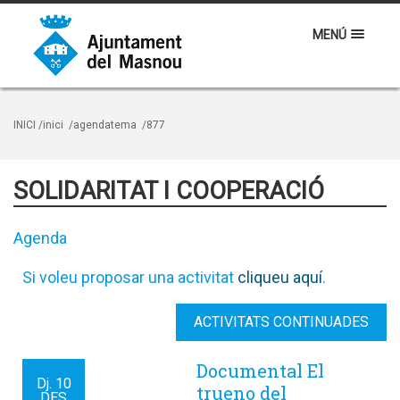
MENÚ
INICI
/inici
/agendatema
/877
SOLIDARITAT I COOPERACIÓ
Agenda
Si voleu proposar una activitat
cliqueu aquí
.
ACTIVITATS CONTINUADES
Documental El
Dj.
10
trueno del
DES