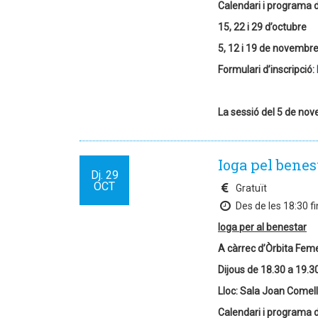
Calendari i programa d
15, 22 i 29 d’octubre
5, 12 i 19 de novembr
Formulari d’inscripció:
La sessió del 5 de nov
Ioga pel benes
Dj.
29
OCT
Gratuït
Des de les 18:30 fi
Ioga per al benestar
A càrrec d’Òrbita Fem
Dijous de 18.30 a 19.3
Lloc: Sala Joan Comel
Calendari i programa d