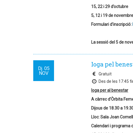
15, 22 i 29 d’octubre
5, 12 i 19 de novembr
Formulari d’inscripció:
La sessió del 5 de nov
Ioga pel benes
Dj.
05
NOV
Gratuït
Des de les 17:45 fi
Ioga per al benestar
A càrrec d’Òrbita Fem
Dijous de 18.30 a 19.3
Lloc: Sala Joan Comel
Calendari i programa d