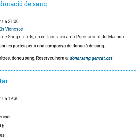
donació de sang
ns a 21:00
Els Vienesos
 de Sang i Teixits, en col·laboració amb l'Ajuntament del Masnou
brir les portes per a una campanya de donació de sang.
altres, doneu sang. Reserveu hora a:
donarsang.gencat.cat
tar
ns a 19:30
enina
0 h
las