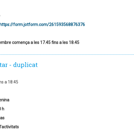
e
https://form.jotform.com/261593568876376
embre comença a les 17.45 fins a les 18.45
tar - duplicat
ns a 18:45
enina
0 h
las
’activitats