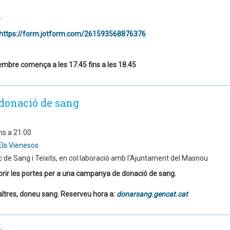
e
https://form.jotform.com/261593568876376
embre comença a les 17.45 fins a les 18.45
donació de sang
ns a 21:00
Els Vienesos
 de Sang i Teixits, en col·laboració amb l'Ajuntament del Masnou
brir les portes per a una campanya de donació de sang.
altres, doneu sang. Reserveu hora a:
donarsang.gencat.cat