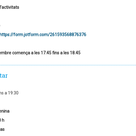
’activitats
e
https://form.jotform.com/261593568876376
embre comença a les 17.45 fins a les 18.45
tar
ns a 19:30
enina
0 h
las