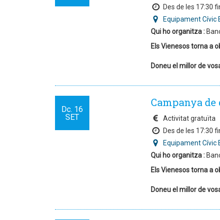
Des de les 17:30 fi
Equipament Cívic 
Qui ho organitza :
Banc
Els Vienesos
torna a o
Doneu el millor de vos
Campanya de 
Dc.
16
SET
Activitat gratuïta
Des de les 17:30 fi
Equipament Cívic 
Qui ho organitza :
Banc
Els Vienesos
torna a o
Doneu el millor de vos