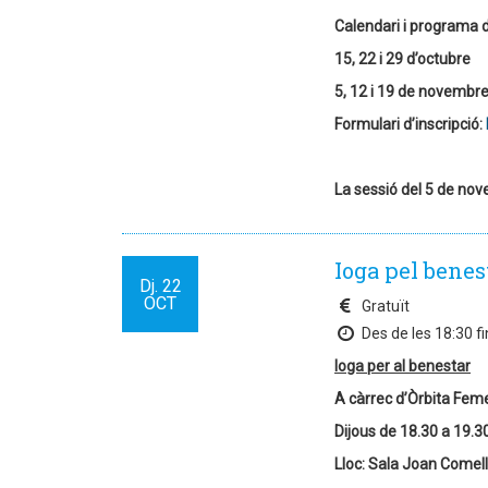
Calendari i programa d
15, 22 i 29 d’octubre
5, 12 i 19 de novembr
Formulari d’inscripció:
La sessió del 5 de nov
Ioga pel benes
Dj.
22
OCT
Gratuït
Des de les 18:30 fi
Ioga per al benestar
A càrrec d’Òrbita Fem
Dijous de 18.30 a 19.3
Lloc: Sala Joan Comel