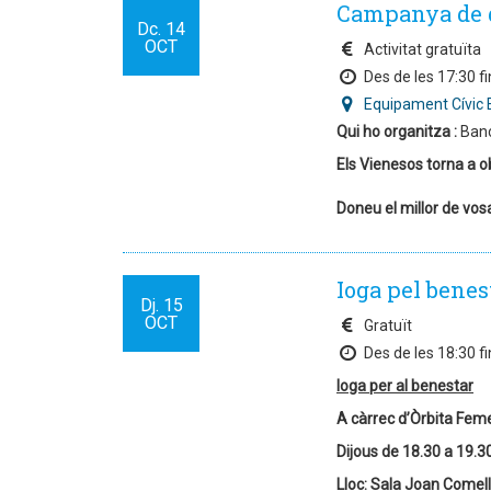
Campanya de 
Dc.
14
OCT
Activitat gratuïta
Des de les 17:30 fi
Equipament Cívic 
Qui ho organitza :
Banc
Els Vienesos
torna a o
Doneu el millor de vos
Ioga pel benes
Dj.
15
OCT
Gratuït
Des de les 18:30 fi
Ioga per al benestar
A càrrec d’Òrbita Fem
Dijous de 18.30 a 19.3
Lloc: Sala Joan Comel