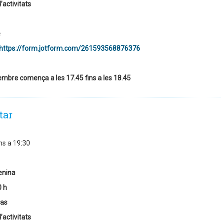
’activitats
e
https://form.jotform.com/261593568876376
embre comença a les 17.45 fins a les 18.45
tar
ns a 19:30
enina
0 h
las
’activitats