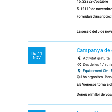
15, 22 i 29 d’octubre
5, 12 i 19 de novembr
Formulari d’inscripció:
La sessió del 5 de nov
Campanya de 
Dc.
11
NOV
Activitat gratuïta
Des de les 17:30 fi
Equipament Cívic 
Qui ho organitza :
Banc
Els Vienesos
torna a o
Doneu el millor de vos