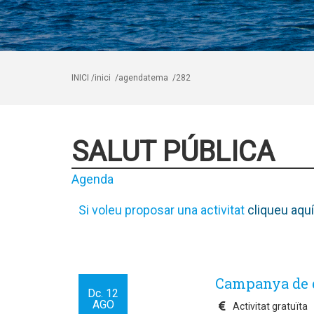
INICI
/inici
/agendatema
/282
SALUT PÚBLICA
Agenda
Si voleu proposar una activitat
cliqueu aquí
Campanya de 
Dc.
12
AGO
Activitat gratuïta