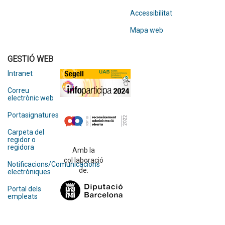
Accessibilitat
Mapa web
GESTIÓ WEB
Intranet
Correu
electrònic web
Portasignatures
Carpeta del
regidor o
regidora
Amb la
col·laboració
Notificacions/Comunicacions
de:
electròniques
Portal dels
empleats