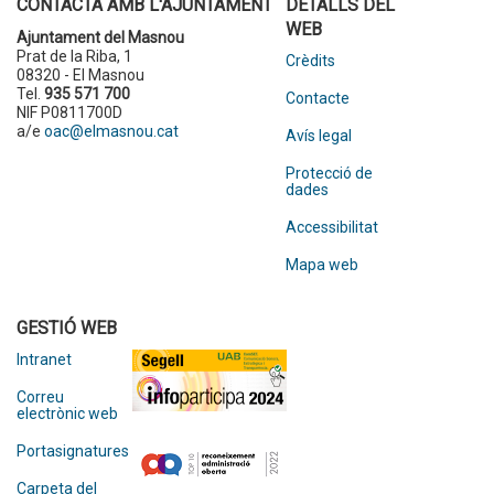
CONTACTA AMB L'AJUNTAMENT
DETALLS DEL
WEB
Ajuntament del Masnou
Prat de la Riba, 1
Crèdits
08320 - El Masnou
Tel.
935 571 700
Contacte
NIF P0811700D
a/e
oac@elmasnou.cat
Avís legal
Protecció de
dades
Accessibilitat
Mapa web
GESTIÓ WEB
Intranet
Correu
electrònic web
Portasignatures
Carpeta del