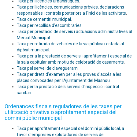
Taxa per llicències urbanístiques
.
Taxa per llicències, comunicacions prèvies, declaracions
responsables i controls posteriors a l'inici de les activitats
.
Taxa de cementiri municipal
.
Taxa per recollida d'escombraries
.
Taxa per prestació de serveis i actuacions administratives al
Mercat Municipal.
Taxa per retirada de vehicles de la via pública i estada al
dipòsit municipal
.
Taxa per a la prestació de serveis i aprofitament especial de
la sala capitular amb motiu de celebració de casaments
.
Taxa pel servei de clavegueram
.
Taxa per drets d'examen per a les proves d'accés a les
places convocades per l'Ajuntament del Masnou
.
Taxa per la prestació dels serveis d'inspecció i control
sanitari
.
Ordenances fiscals reguladores de les taxes per
utilització privativa o aprofitament especial del
domini públic municipal
Taxa per aprofitament especial del domini públic local, a
favor d'empreses explotadores de serveis de