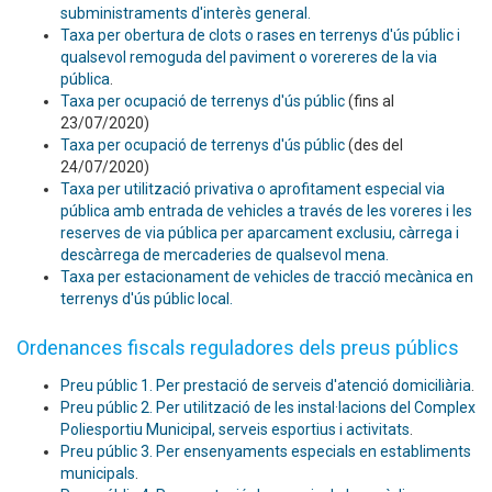
subministraments d'interès general.
Taxa per obertura de clots o rases en terrenys d'ús públic i
qualsevol remoguda del paviment o vorereres de la via
pública
.
Taxa per ocupació de terrenys d'ús públic
(fins al
23/07/2020)
Taxa per ocupació de terrenys d'ús públic
(des del
24/07/2020)
Taxa per utilització privativa o aprofitament especial via
pública amb entrada de vehicles a través de les voreres i les
reserves de via pública per aparcament exclusiu, càrrega i
descàrrega de mercaderies de qualsevol mena.
Taxa per estacionament de vehicles de tracció mecànica en
terrenys d'ús públic local.
Ordenances fiscals reguladores dels preus públics
Preu públic 1. Per prestació de serveis d'atenció domiciliària
.
Preu públic 2. Per utilització de les instal·lacions del Complex
Poliesportiu Municipal, serveis esportius i activitats
.
Preu públic 3. Per ensenyaments especials en establiments
municipals
.