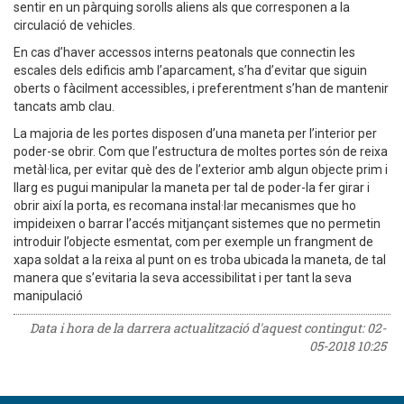
sentir en un pàrquing sorolls aliens als que corresponen a la
circulació de vehicles.
En cas d’haver accessos interns peatonals que connectin les
escales dels edificis amb l’aparcament, s’ha d’evitar que siguin
oberts o fàcilment accessibles, i preferentment s’han de mantenir
tancats amb clau.
La majoria de les portes disposen d’una maneta per l’interior per
poder-se obrir. Com que l’estructura de moltes portes són de reixa
metàl·lica, per evitar què des de l’exterior amb algun objecte prim i
llarg es pugui manipular la maneta per tal de poder-la fer girar i
obrir així la porta, es recomana instal·lar mecanismes que ho
impideixen o barrar l’accés mitjançant sistemes que no permetin
introduir l’objecte esmentat, com per exemple un frangment de
xapa soldat a la reixa al punt on es troba ubicada la maneta, de tal
manera que s’evitaria la seva accessibilitat i per tant la seva
manipulació
Data i hora de la darrera actualització d'aquest contingut:
02-
05-2018 10:25