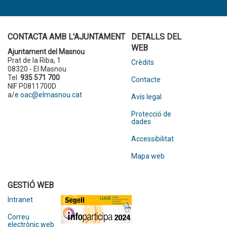
CONTACTA AMB L'AJUNTAMENT
DETALLS DEL
WEB
Ajuntament del Masnou
Prat de la Riba, 1
Crèdits
08320 - El Masnou
Tel.
935 571 700
Contacte
NIF P0811700D
a/e
oac@elmasnou.cat
Avís legal
Protecció de
dades
Accessibilitat
Mapa web
GESTIÓ WEB
Intranet
Correu
electrònic web