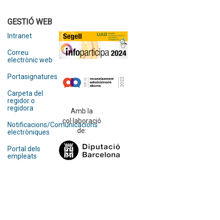
GESTIÓ WEB
Intranet
Correu
electrònic web
Portasignatures
Carpeta del
regidor o
regidora
Amb la
col·laboració
Notificacions/Comunicacions
de:
electròniques
Portal dels
empleats