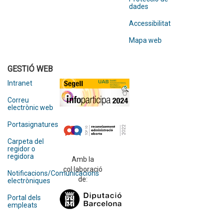
dades
Accessibilitat
Mapa web
GESTIÓ WEB
Intranet
Correu
electrònic web
Portasignatures
Carpeta del
regidor o
regidora
Amb la
col·laboració
Notificacions/Comunicacions
de:
electròniques
Portal dels
empleats