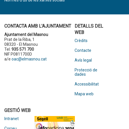
Normes d’ús de les xarxes socials
CONTACTA AMB L'AJUNTAMENT
DETALLS DEL
WEB
Ajuntament del Masnou
Prat de la Riba, 1
Crèdits
08320 - El Masnou
Tel.
935 571 700
Contacte
NIF P0811700D
a/e
oac@elmasnou.cat
Avís legal
Protecció de
dades
Accessibilitat
Mapa web
GESTIÓ WEB
Intranet
Correu