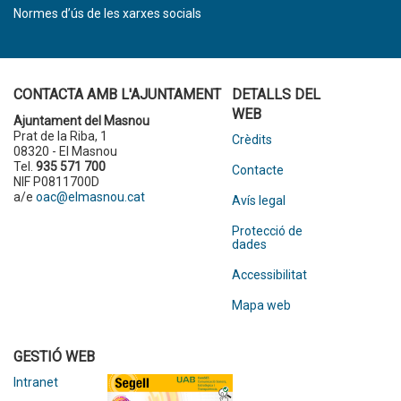
Normes d’ús de les xarxes socials
CONTACTA AMB L'AJUNTAMENT
DETALLS DEL
WEB
Ajuntament del Masnou
Prat de la Riba, 1
Crèdits
08320 - El Masnou
Tel.
935 571 700
Contacte
NIF P0811700D
a/e
oac@elmasnou.cat
Avís legal
Protecció de
dades
Accessibilitat
Mapa web
GESTIÓ WEB
Intranet