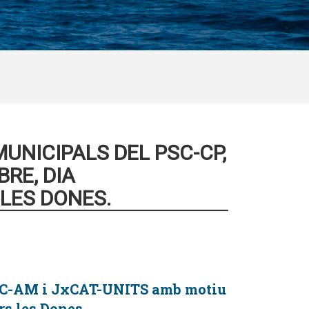
UNICIPALS DEL PSC-CP,
BRE, DIA
 LES DONES.
 ERC-AM i JxCAT-UNITS amb motiu
rs les Dones.