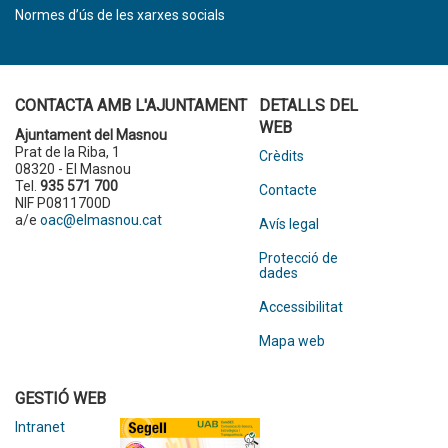
Normes d’ús de les xarxes socials
CONTACTA AMB L'AJUNTAMENT
DETALLS DEL
WEB
Ajuntament del Masnou
Prat de la Riba, 1
Crèdits
08320 - El Masnou
Tel.
935 571 700
Contacte
NIF P0811700D
a/e
oac@elmasnou.cat
Avís legal
Protecció de
dades
Accessibilitat
Mapa web
GESTIÓ WEB
Intranet