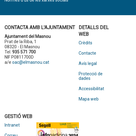
Normes d’ús de les xarxes socials
CONTACTA AMB L'AJUNTAMENT
DETALLS DEL
WEB
Ajuntament del Masnou
Prat de la Riba, 1
Crèdits
08320 - El Masnou
Tel.
935 571 700
Contacte
NIF P0811700D
a/e
oac@elmasnou.cat
Avís legal
Protecció de
dades
Accessibilitat
Mapa web
GESTIÓ WEB
Intranet
Correu