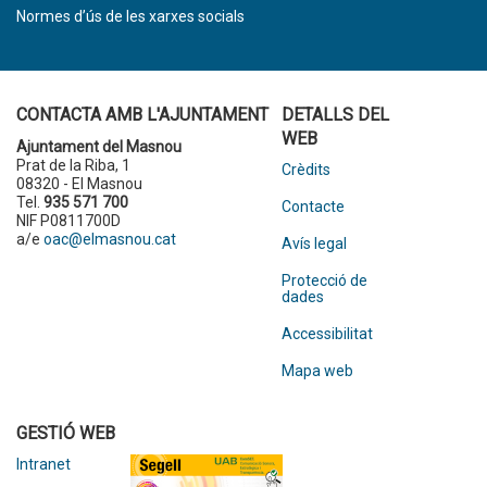
Normes d’ús de les xarxes socials
CONTACTA AMB L'AJUNTAMENT
DETALLS DEL
WEB
Ajuntament del Masnou
Prat de la Riba, 1
Crèdits
08320 - El Masnou
Tel.
935 571 700
Contacte
NIF P0811700D
a/e
oac@elmasnou.cat
Avís legal
Protecció de
dades
Accessibilitat
Mapa web
GESTIÓ WEB
Intranet