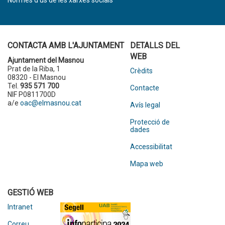
Normes d’ús de les xarxes socials
CONTACTA AMB L'AJUNTAMENT
DETALLS DEL
WEB
Ajuntament del Masnou
Prat de la Riba, 1
Crèdits
08320 - El Masnou
Tel.
935 571 700
Contacte
NIF P0811700D
a/e
oac@elmasnou.cat
Avís legal
Protecció de
dades
Accessibilitat
Mapa web
GESTIÓ WEB
Intranet
Correu