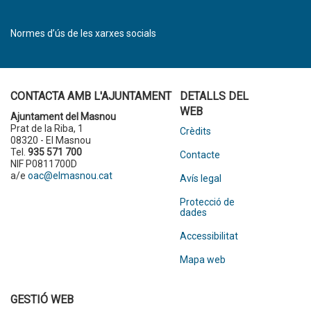
Normes d’ús de les xarxes socials
CONTACTA AMB L'AJUNTAMENT
DETALLS DEL
WEB
Ajuntament del Masnou
Prat de la Riba, 1
Crèdits
08320 - El Masnou
Tel.
935 571 700
Contacte
NIF P0811700D
a/e
oac@elmasnou.cat
Avís legal
Protecció de
dades
Accessibilitat
Mapa web
GESTIÓ WEB