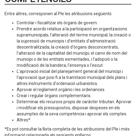
Entre altres, corresponen al Ple les atribucions següents:
Controlar i fiscalitzar els òrgans de govern.
Prendre acords relatius a la participació en organitzacions
supramunicipals; l'alteració del terme municipal; la creació o
la supressió de municipis i d'entitats d'administració
descentralitzada; la creació d'òrgans desconcentrats;
l'alteració de la capitalitat del municipi; el canvi de nom del
municipi o de les entitats esmentades, i l'adopció o la
modificació de la bandera, l'ensenya o l'escut.
L'aprovació inicial del planejament general del municipi i
l'aprovació que posi fi a la tramitació municipal dels plans i
altres instruments d'ordenació urbanístics.
Aprovar el reglament orgànic i les ordenances.
Crear i regular òrgans complementaris.
Determinar els recursos propis de caràcter tributari. Aprovar
i modificar els pressupostos, disposar despeses en els
assumptes de la seva competència i aprovar els comptes.
Altres*.
*Es pot consultar la llista completa de les atribucions del Ple i més
informació relacionada als següents enllaços: