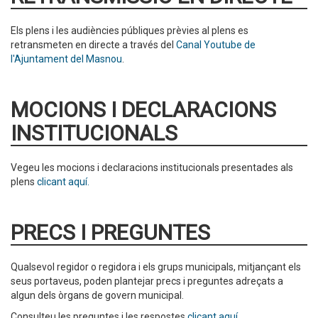
Els plens i les audiències públiques prèvies al plens es
retransmeten en directe a través del
Canal Youtube de
l'Ajuntament del Masnou
.
MOCIONS I DECLARACIONS
INSTITUCIONALS
Vegeu les mocions i declaracions institucionals presentades als
plens
clicant aquí.
PRECS I PREGUNTES
Qualsevol regidor o regidora i els grups municipals, mitjançant els
seus portaveus, poden plantejar precs i preguntes adreçats a
algun dels òrgans de govern municipal.
Consulteu les preguntes i les respostes
clicant aquí
.