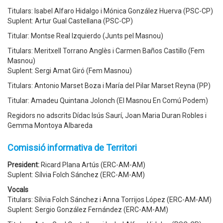
Titulars: Isabel Alfaro Hidalgo i Mónica González Huerva (PSC-CP)
Suplent: Artur Gual Castellana (PSC-CP)
Titular: Montse Real Izquierdo (Junts pel Masnou)
Titulars: Meritxell Torrano Anglès i Carmen Baños Castillo (Fem
Masnou)
Suplent: Sergi Amat Giró (Fem Masnou)
Titulars: Antonio Marset Boza i María del Pilar Marset Reyna (PP)
Titular: Amadeu Quintana Jolonch (El Masnou En Comú Podem)
Regidors no adscrits Dídac Isús Saurí, Joan Maria Duran Robles i
Gemma Montoya Albareda
Comissió informativa de Territori
President:
Ricard Plana Artús (ERC-AM-AM)
Suplent: Sílvia Folch Sánchez (ERC-AM-AM)
Vocals
Titulars: Sílvia Folch Sánchez i Anna Torrijos López (ERC-AM-AM)
Suplent: Sergio González Fernández (ERC-AM-AM)