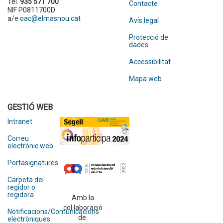
Tel.
935 571 700
Contacte
NIF P0811700D
a/e
oac@elmasnou.cat
Avís legal
Protecció de
dades
Accessibilitat
Mapa web
GESTIÓ WEB
Intranet
Correu
electrònic web
Portasignatures
Carpeta del
regidor o
regidora
Amb la
col·laboració
Notificacions/Comunicacions
de:
electròniques