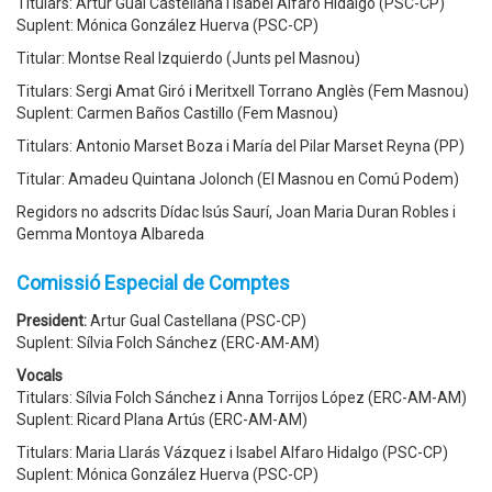
Titulars: Artur Gual Castellana i Isabel Alfaro Hidalgo (PSC-CP)
Suplent: Mónica González Huerva (PSC-CP)
Titular: Montse Real Izquierdo (Junts pel Masnou)
Titulars: Sergi Amat Giró i Meritxell Torrano Anglès (Fem Masnou)
Suplent: Carmen Baños Castillo (Fem Masnou)
Titulars: Antonio Marset Boza i María del Pilar Marset Reyna (PP)
Titular: Amadeu Quintana Jolonch (El Masnou en Comú Podem)
Regidors no adscrits Dídac Isús Saurí, Joan Maria Duran Robles i
Gemma Montoya Albareda
Comissió Especial de Comptes
President:
Artur Gual Castellana (PSC-CP)
Suplent: Sílvia Folch Sánchez (ERC-AM-AM)
Vocals
Titulars: Sílvia Folch Sánchez i Anna Torrijos López (ERC-AM-AM)
Suplent: Ricard Plana Artús (ERC-AM-AM)
Titulars: Maria Llarás Vázquez i Isabel Alfaro Hidalgo (PSC-CP)
Suplent: Mónica González Huerva (PSC-CP)