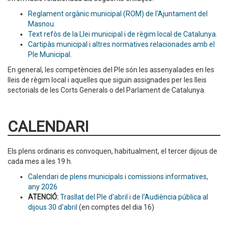
Reglament orgànic municipal (ROM) de l'Ajuntament del
Masnou.
Text refòs de la Llei municipal i de règim local de Catalunya
.
Cartipàs municipal i altres normatives relacionades amb el
Ple Municipal
.
En general, les competències del Ple són les assenyalades en les
lleis de règim local i aquelles que siguin assignades per les lleis
sectorials de les Corts Generals o del Parlament de Catalunya.
CALENDARI
Els plens ordinaris es convoquen, habitualment, el tercer dijous de
cada mes a les 19 h.
Calendari de plens municipals i comissions informatives,
any 2026
ATENCIÓ:
Trasllat del Ple d'abril i de l'Audiència pública al
dijous 30 d'abril
(en comptes del dia 16)