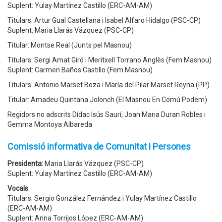
Suplent: Yulay Martínez Castillo (ERC-AM-AM)
Titulars: Artur Gual Castellana i Isabel Alfaro Hidalgo (PSC-CP)
Suplent: Maria Llarás Vázquez (PSC-CP)
Titular: Montse Real (Junts pel Masnou)
Titulars: Sergi Amat Giró i Meritxell Torrano Anglès (Fem Masnou)
Suplent: Carmen Baños Castillo (Fem Masnou)
Titulars: Antonio Marset Boza i María del Pilar Marset Reyna (PP)
Titular: Amadeu Quintana Jolonch (El Masnou En Comú Podem)
Regidors no adscrits Dídac Isús Saurí, Joan Maria Duran Robles i
Gemma Montoya Albareda
Comissió informativa de Comunitat i Persones
Presidenta:
Maria Llarás Vázquez (PSC-CP)
Suplent: Yulay Martínez Castillo (ERC-AM-AM)
Vocals
Titulars: Sergio González Fernández i Yulay Martínez Castillo
(ERC-AM-AM)
Suplent: Anna Torrijos López (ERC-AM-AM)