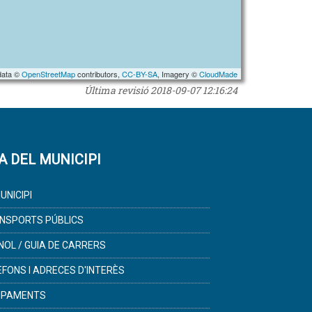
data ©
OpenStreetMap
contributors,
CC-BY-SA
, Imagery ©
CloudMade
Última revisió
2018-09-07 12:16:24
A DEL MUNICIPI
UNICIPI
NSPORTS PÚBLICS
NOL / GUIA DE CARRERS
ÈFONS I ADRECES D'INTERÈS
IPAMENTS