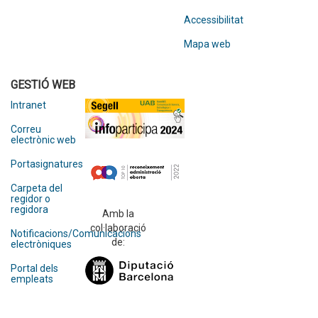
Accessibilitat
Mapa web
GESTIÓ WEB
Intranet
Correu
electrònic web
Portasignatures
Carpeta del
regidor o
regidora
Amb la
col·laboració
Notificacions/Comunicacions
de:
electròniques
Portal dels
empleats