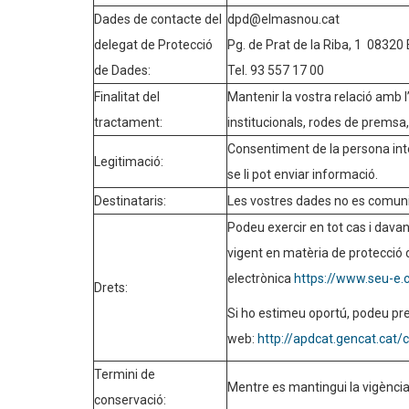
Dades de contacte del
dpd@elmasnou.cat
delegat de Protecció
Pg. de Prat de la Riba, 1 08320
de Dades:
Tel. 93 557 17 00
Finalitat del
Mantenir la vostra relació amb 
tractament:
institucionals, rodes de premsa,
Consentiment de la persona int
Legitimació:
se li pot enviar informació.
Destinataris:
Les vostres dades no es comuni
Podeu exercir en tot cas i davant
vigent en matèria de protecció d
electrònica
https://www.seu-e
Drets:
Si ho estimeu oportú, podeu pr
web:
http://apdcat.gencat.cat/
Termini de
Mentre es mantingui la vigència
conservació: