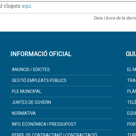
al cliqueu
aquí.
Data i hora de la darr
INFORMACIÓ OFICIAL
GUI
ANUNCIS / EDICTES
EL M
GESTIÓ EMPLEATS PÚBLICS
TRA
PLE MUNICIPAL
PLÀ
JUNTES DE GOVERN
TEL
NORMATIVA
EQU
INFO. ECONÒMICA I PRESSUPOST
POR
PERFIL DE CONTRACTANT I CONTRACTACIÓ
TUR