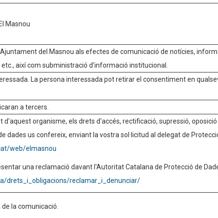
 El Masnou
l’Ajuntament del Masnou als efectes de comunicació de notícies, inform
 etc., així com subministració d’informació institucional.
eressada. La persona interessada pot retirar el consentiment en qualse
caran a tercers.
 d'aquest organisme, els drets d'accés, rectificació, supressió, oposició al
e dades us confereix, enviant la vostra sol·licitud al delegat de Protecc
.cat/web/elmasnou
esentar una reclamació davant l'Autoritat Catalana de Protecció de Dad
ca/drets_i_obligacions/reclamar_i_denunciar/
 de la comunicació.