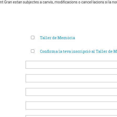
ent Gran estan subjectes a canvis, modificacions o cancel·lacions si la no
Taller de Memòria
Confirma la teva inscripció al Taller de